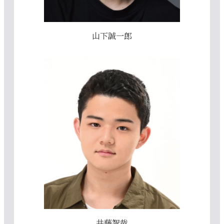
山下誠一郎
井藤智哉