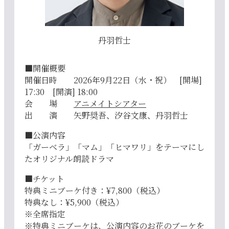
丹羽哲士
■開催概要
開催日時 2026年9月22日（水・祝） [開場]
17:30 [開演] 18:00
会 場
アニメイトシアター
出 演 矢野奨吾、汐谷文康、丹羽哲士
■公演内容
「ガーベラ」「マム」「ヒマワリ」をテーマにし
たオリジナル朗読ドラマ
■チケット
特典ミニブーケ付き：¥7,800（税込）
特典なし：¥5,900（税込）
※全席指定
※特典ミニブーケは、公演内容のお花のブーケを