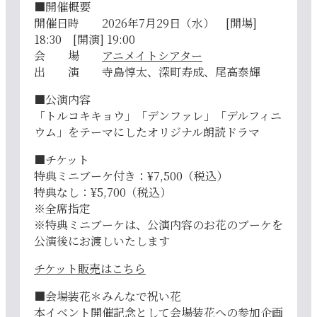
■開催概要
開催日時 2026年7月29日（水） [開場]
18:30 [開演] 19:00
会 場
アニメイトシアター
出 演 寺島惇太、深町寿成、尾高泰輝
■公演内容
「トルコキキョウ」「デンファレ」「デルフィニ
ウム」をテーマにしたオリジナル朗読ドラマ
■チケット
特典ミニブーケ付き：¥7,500（税込）
特典なし：¥5,700（税込）
※全席指定
※特典ミニブーケは、公演内容のお花のブーケを
公演後にお渡しいたします
チケット販売はこちら
■会場装花＊みんなで祝い花
本イベント開催記念として会場装花への参加企画