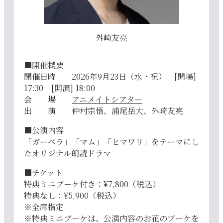
外崎友亮
■開催概要
開催日時 2026年9月23日（水・祝） [開場]
17:30 [開演] 18:00
会 場
アニメイトシアター
出 演 仲村宗悟、浦尾岳大、外崎友亮
■公演内容
「ガーベラ」「マム」「ヒマワリ」をテーマにし
たオリジナル朗読ドラマ
■チケット
特典ミニブーケ付き：¥7,800（税込）
特典なし：¥5,900（税込）
※全席指定
※特典ミニブーケは、公演内容のお花のブーケを