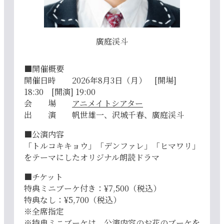
廣庭渓斗
■開催概要
開催日時 2026年8月3日（月） [開場]
18:30 [開演] 19:00
会 場
アニメイトシアター
出 演 帆世雄一、沢城千春、廣庭渓斗
■公演内容
「トルコキキョウ」「デンファレ」「ヒマワリ」
をテーマにしたオリジナル朗読ドラマ
■チケット
特典ミニブーケ付き：¥7,500（税込）
特典なし：¥5,700（税込）
※全席指定
※特典ミニブーケは、公演内容のお花のブーケを