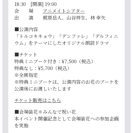
18:30 [開演] 19:00
会 場
アニメイトシアター
出 演 梶原岳人、山谷祥生、林 幸矢
■公演内容
「トルコキキョウ」「デンファレ」「デルフィニ
ウム」をテーマにしたオリジナル朗読ドラマ
■チケット
特典ミニブーケ付き：¥7,500（税込）
特典なし：¥5,700（税込）
※全席指定
※特典ミニブーケは、公演内容のお花のブーケを
公演後にお渡しいたします
チケット販売はこちら
■会場装花＊みんなで祝い花
本イベント開催記念として会場装花への参加企画
を実施